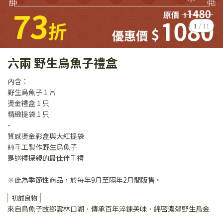
1
/
11
六兩 野生烏魚子禮盒
內含：
野生烏魚子 1 片
燙金禮盒 1 只
精緻提袋 1 只
-
質感燙金彩盒與大紅提袋
純手工製作野生烏魚子
是送禮探親的最佳伴手禮
※此為季節性商品，於每年9月至隔年2月間販售。
初誠良物
來自烏魚子故鄉雲林口湖．傳承百年淬鍊美味．綿密濃郁野生烏金