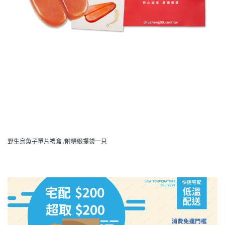
野生烏魚子單片禮盒 /附精緻提袋一只