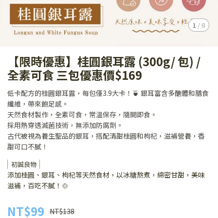
1
/
8
【限時優惠】桂圓銀耳露 (300g/ 包) /
全素可食 三包優惠價$169
低卡配方的桂圓銀耳露，每包僅3.9大卡！🍵 銀耳富含多醣體和膳食
纖維，帶來飽足感。
天然食材製作，全素可食，常溫保存，隨開即食。
採用熱穿透滅菌技術，無添加防腐劑。
古代被視為養生聖品的銀耳，搭配清甜桂圓和枸杞，滋補營養，香
甜可口不膩！
初誠良物
添加桂圓、銀耳、枸杞等天然食材，以冰糖熬煮，綿密甘甜，美味
滋補，百吃不膩！🍲
NT$99
NT$138